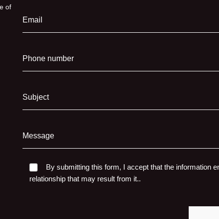
e of
Email
Phone number
Subject
Message
By submitting this form, I accept that the information e
relationship that may result from it..