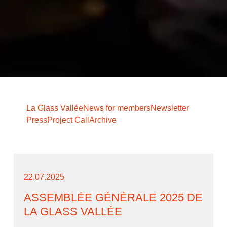
La Glass Vallée
News for members
Newsletter
Press
Project Call
Archive
22.07.2025
ASSEMBLÉE GÉNÉRALE 2025 DE
LA GLASS VALLÉE