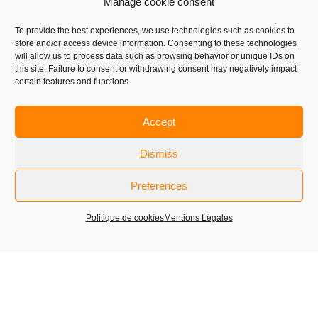
Manage cookie consent
La société participe au Luxepack Monaco,
événement incontournable du packaging de
To provide the best experiences, we use technologies such as cookies to
Luxe, où elle y présente ses collaborations
store and/or access device information. Consenting to these technologies
will allow us to process data such as browsing behavior or unique IDs on
nouvelles – 02 au 04 Octobre 2023 au Grimaldi
this site. Failure to consent or withdrawing consent may negatively impact
Forum.
certain features and functions.
LIRE PLUS
Accept
Dismiss
1
2
Next »
Preferences
Politique de cookies
Mentions Légales