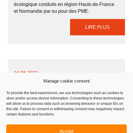
écologique conduits en région Hauts-de-France
et Normandie par ou pour des PME.
LIRE PLUS
16.08.2022
Manage cookie consent
ANIMATIONS DU MUSÉE DU
VERRE « TRADITIONS
To provide the best experiences, we use technologies such as cookies to
store and/or access device information. Consenting to these technologies
VERRIÈRES » DE LA VILLE D’EU
will allow us to process data such as browsing behavior or unique IDs on
this site. Failure to consent or withdrawing consent may negatively impact
certain features and functions.
Rendez vous le mardi 23 août – le dimanche 28
août et le mardi 30 août
Route de Gamaches D1015 à côté de la Salle
Accept