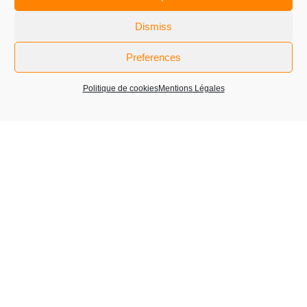
Audiard
Dismiss
LIRE PLUS
Preferences
Politique de cookies
Mentions Légales
1
2
Next »
La Glass Vallée is the world-leading hub for manufacture of
luxury glass bottles
in the Bresle valley’s