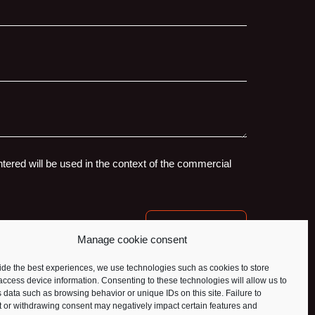
ntered will be used in the context of the commercial
Manage cookie consent
ide the best experiences, we use technologies such as cookies to store
access device information. Consenting to these technologies will allow us to
 data such as browsing behavior or unique IDs on this site. Failure to
 or withdrawing consent may negatively impact certain features and