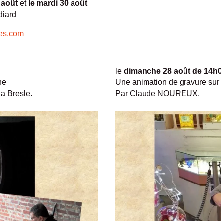
 août
et
le mardi 30 août
diard
res.com
le
dimanche 28 août
de 14h0
he
Une animation de gravure sur 
la Bresle.
Par Claude NOUREUX.