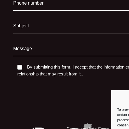
Phone number
Subject
Message
By submitting this form, I accept that the information e
relationship that may result from it..
To prov
and/or 
process
consent