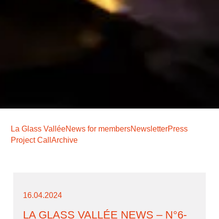
La Glass Vallée
News for members
Newsletter
Press
Project Call
Archive
16.04.2024
LA GLASS VALLÉE NEWS – N°6-