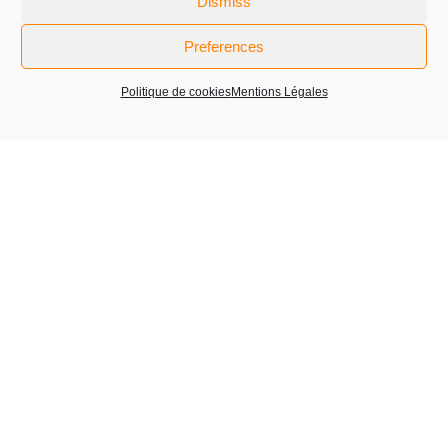
Dismiss
LIRE PLUS
Preferences
Politique de cookies
Mentions Légales
« Previous
1
2
3
4
…
8
Next »
La Glass Vallée is the world-leading hub for manufacture of
luxury glass bottles
in the Bresle valley’s
Ruelle Sémichon – Quartier Morris