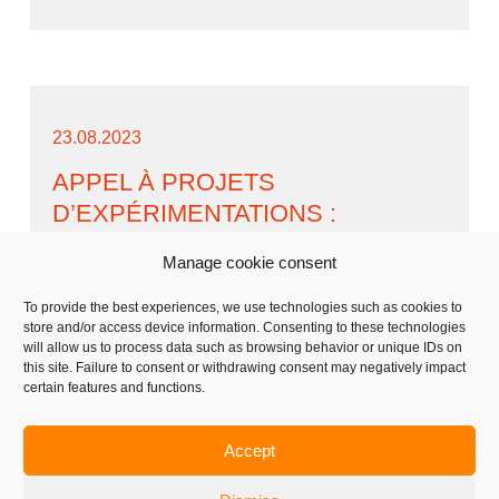
23.08.2023
APPEL À PROJETS
D’EXPÉRIMENTATIONS :
MUTECO 2023 SÉNIORS ET
Manage cookie consent
EMPLOI
To provide the best experiences, we use technologies such as cookies to
La DREETS Hauts-de-France lance un appel à
store and/or access device information. Consenting to these technologies
will allow us to process data such as browsing behavior or unique IDs on
projets pour accompagner les entreprises et les
this site. Failure to consent or withdrawing consent may negatively impact
salariés séniors sur la gestion des parcours
certain features and functions.
professionnels et les questions de santé au
travail. L’appel à projets mutations économiques
Accept
(“MUTECO”) se clôture le 30 septembre 2023.